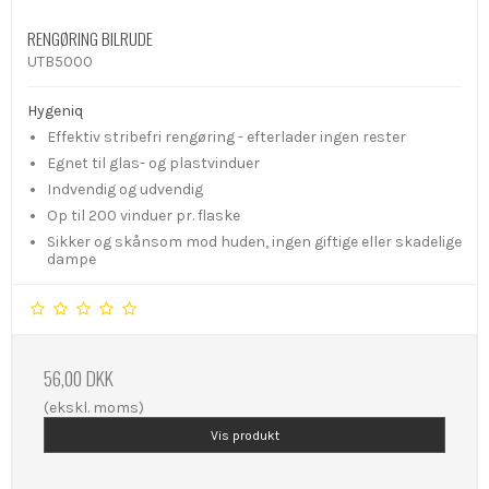
RENGØRING BILRUDE
UTB5000
Hygeniq
Effektiv stribefri rengøring - efterlader ingen rester
Egnet til glas- og plastvinduer
Indvendig og udvendig
Op til 200 vinduer pr. flaske
Sikker og skånsom mod huden, ingen giftige eller skadelige
dampe
56,00 DKK
(ekskl. moms)
Vis produkt