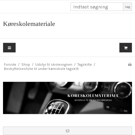
Søg
Køreskolemateriale
Forside
/
Shop
/
Udstyr til skolevognen
/
Tagskilte
/
Beskyttelsesfolie til under køreskole tagskilt