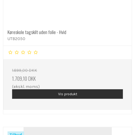
Køreskole tagskilt uden folie - Hvid
UTB2050
1.899,00 DKK
1.709,10 DKK
(ekskl. moms)
Vis produkt
Tilbud