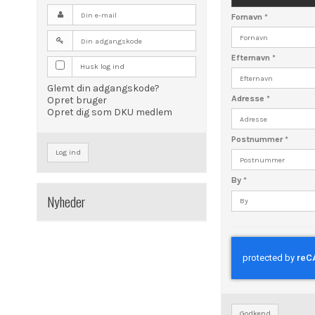
Fornavn
*
Efternavn
*
Husk log ind
Glemt din adgangskode?
Adresse
*
Opret bruger
Opret dig som DKU medlem
Postnummer
*
Log ind
By
*
Nyheder
Godkend