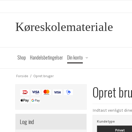
Køreskolemateriale
Shop
Handelsbetingelser
Din konto
Forside
/
Opret bruger
Opret br
Indtast venligst din
Log ind
Kundetype
Privat