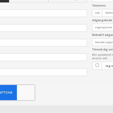
Telefonnr.
+45
Adgangskod
Bekræft adg
Tilmeld dig v
Bliv opdateret
ønsker det.
Jeg v