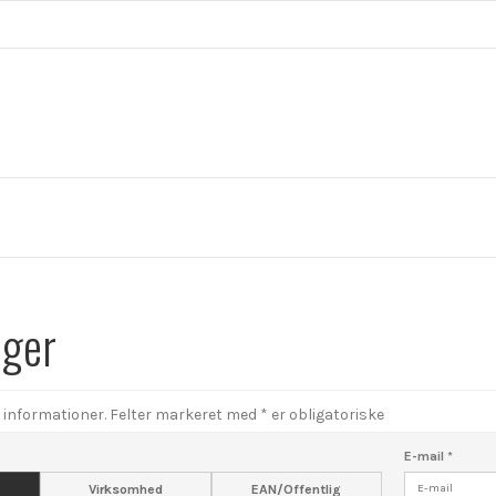
uger
e informationer. Felter markeret med * er obligatoriske
E-mail
*
Virksomhed
EAN/Offentlig