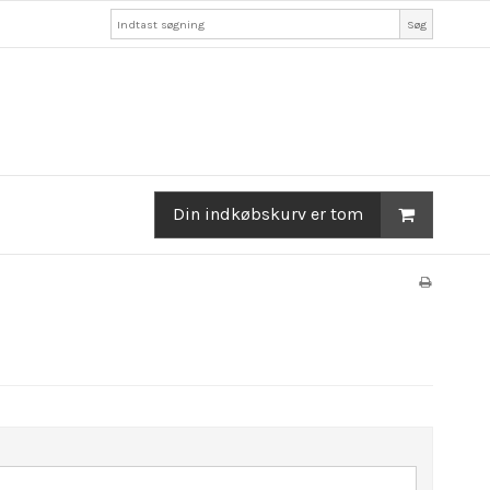
Søg
Din indkøbskurv er tom