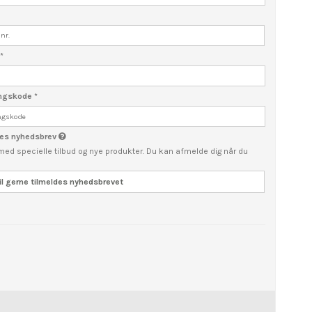
e
*
angskode
*
ores nyhedsbrev
 med specielle tilbud og nye produkter. Du kan afmelde dig når du
il gerne tilmeldes nyhedsbrevet