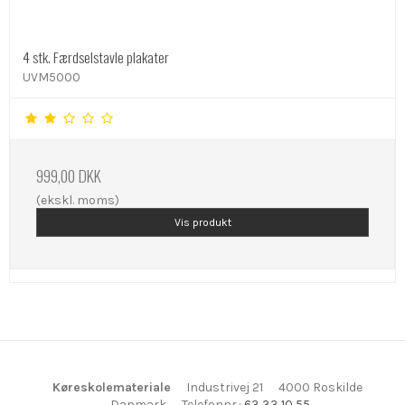
4 stk. Færdselstavle plakater
UVM5000
999,00 DKK
(ekskl. moms)
Vis produkt
Køreskolemateriale
Industrivej 21
4000 Roskilde
Danmark
Telefonnr.
:
63 33 10 55